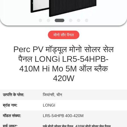
यात्रा
गुणवत्ता
नियंत्रण
मोनो सौर पैनल
Perc PV मॉड्यूल मोनो सोलर सेल
एक
पैनल LONGi LR5-54HPB-
बोली
410M Hi Mo 5M ऑल ब्लैक
का
420W
अनुरोध
उत्पत्ति के प्लेस:
जियांग्शी, चीन
साइटमैप
ब्रांड नाम:
LONGI
PRIVACY
मॉडल संख्या:
LR5-54HPB 400-420M
POLICY
हाई लाइट:
,
,
पर्क मोनो सोलर सेल पैनल
420W मोनो सोलर सेल पैनल