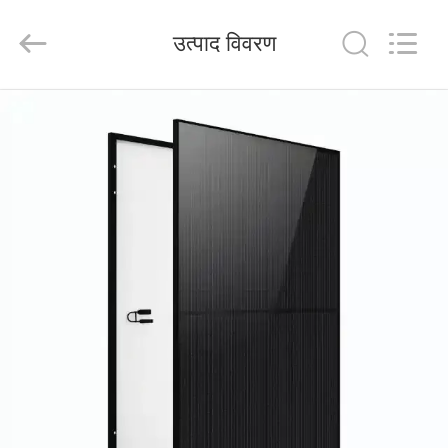
FUZHOU
THINMAX
SOLAR
उत्पाद विवरण
CO.,
LTD.
All
Rights
Reserved.
होम
उत्पाद
वीडियो
हमारे
बारे
में
फैक्टरी