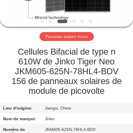
VISITE
D'USINE
CONTRÔLE
Panneau solaire mono
DE
LA
Cellules Bifacial de type n
QUALITÉ
610W de Jinko Tiger Neo
JKM605-625N-78HL4-BDV
DEMANDE
156 de panneaux solaires de
DE
module de picovolte
SOUMISSION
Lieu d'origine:
Jiangxi, Chine
PLAN
Nom de marque:
Jinko
DU
Numéro de
JKM605-625N-78HL4-BDV