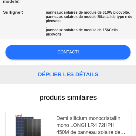
modèle:
SITE
Surligner:
,
panneaux solaires de module de 610W picovolte
panneaux solaires de module Bifacial de type n de
PRIVACY
picovolte
,
panneaux solaires de module de 156Cells
POLICY
picovolte
CONTACT!
DÉPLIER LES DÉTAILS
produits similaires
Demi silicium monocristallin
mono LONGI LR4 72HPH
450M de panneau solaire des