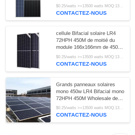
cellules 450w 25 ans de
$0.25/watts >=13500 watts MOQ:13500 watts
garantie
CONTACTEZ-NOUS
cellule Bifacial solaire LR4
72HPH 450M de moitié du
module 166x166mm de 450w
Longi
$0.25/watts >=13500 watts MOQ:13500 watts
CONTACTEZ-NOUS
Grands panneaux solaires
mono 450w LR4 Bifacial mono
72HPH 450M Wholesale de
Longi
$0.25/watts >=13500 watts MOQ:13500 watts
CONTACTEZ-NOUS