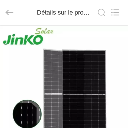
FUZHOU
THINMAX
SOLAR
Détails sur le produit
CO.,
LTD.
All
Rights
Reserved.
APERÇU
PRODUITS
VIDÉOS
A
PROPOS
DE
NOUS