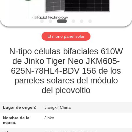
LA
FÁBRICA
CONTROL
El mono panel solar
DE
CALIDAD
N-tipo células bifaciales 610W
de Jinko Tiger Neo JKM605-
SOLICITAR
625N-78HL4-BDV 156 de los
UNA
paneles solares del módulo
COTIZACIÓN
del picovoltio
MAPA
Lugar de origen:
Jiangxi, China
DEL
Nombre de la
Jinko
marca:
SITIO