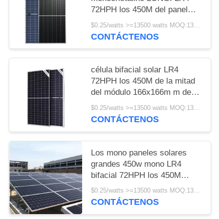
72HPH los 450M del panel
solar de la célula 450w 25
$0.25/watts >=13500 watts MOQ:13500 vatios
años de garantía
CONTÁCTENOS
célula bifacial solar LR4
72HPH los 450M de la mitad
del módulo 166x166m m de
450w Longi
$0.25/watts >=13500 watts MOQ:13500 watts
CONTÁCTENOS
Los mono paneles solares
grandes 450w mono LR4
bifacial 72HPH los 450M
Wholesale de Longi
$0.25/watts >=13500 watts MOQ:13500 vatios
CONTÁCTENOS