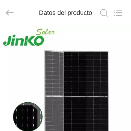
FUZHOU
THINMAX
SOLAR
Datos del producto
CO.,
LTD.
All
Rights
Reserved.
INICIO
PRODUCTOS
VIDEOS
SOBRE
NOSOTROS
VISITA
A