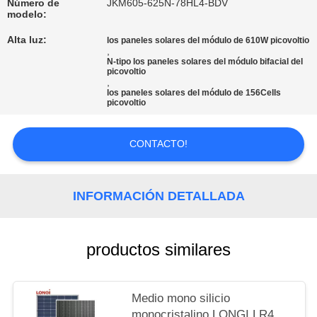
Número de
JKM605-625N-78HL4-BDV
modelo:
PRIVACY
Alta luz:
los paneles solares del módulo de 610W picovoltio
POLICY
,
N-tipo los paneles solares del módulo bifacial del
picovoltio
,
los paneles solares del módulo de 156Cells
picovoltio
CONTACTO!
INFORMACIÓN DETALLADA
productos similares
Medio mono silicio
monocristalino LONGI LR4