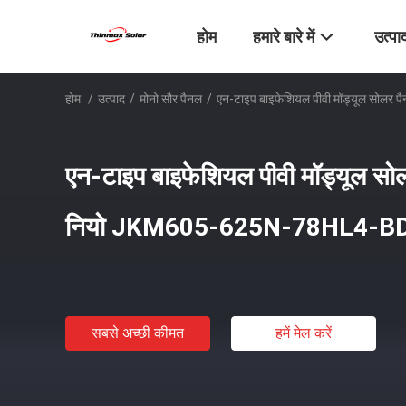
होम
हमारे बारे में
उत्पा
होम
/
उत्पाद
/
मोनो सौर पैनल
/
एन-टाइप बाइफेशियल पीवी मॉड्यूल सो
एन-टाइप बाइफेशियल पीवी मॉड्यूल सो
नियो JKM605-625N-78HL4-BD
सबसे अच्छी कीमत
हमें मेल करें