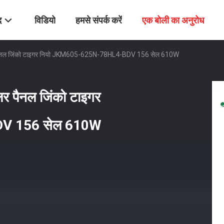
द
विडियो
हमसे संपर्क करें
एक बोली का अनुरोध
लर पैनल जिंको टाइगर नियो JKM605-625N-78HL4-BDV 156 सेल 610W
लर पैनल जिंको टाइगर
V 156 सेल 610W