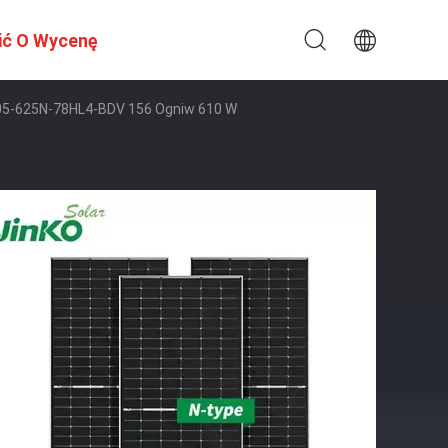
ić O Wycenę
605-625N-78HL4-BDV 156 Ogniw 610 W