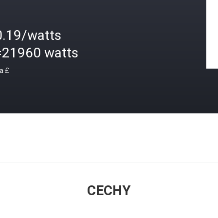
0.19/watts
=21960 watts
a £
CECHY