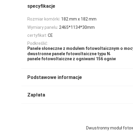
specyfikacje
Rozmiar komórki:
182 mm x 182 mm
Wymiary panelu:
2465*1134*30mm
certyfikat:
CE
Podkreślić:
Panele słoneczne z modułem fotowoltaicznym o moc
,
dwustronne panele fotowoltaiczne typu N
panele fotowoltaiczne z ogniwami 156 ogniw
Podstawowe informacje
Zapłata
Dwustronny moduł fotow