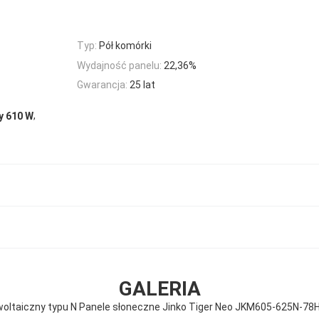
Typ:
Pół komórki
Wydajność panelu:
22,36%
Gwarancja:
25 lat
,
y 610 W
GALERIA
oltaiczny typu N Panele słoneczne Jinko Tiger Neo JKM605-625N-78