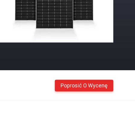
Poprosić O Wycenę