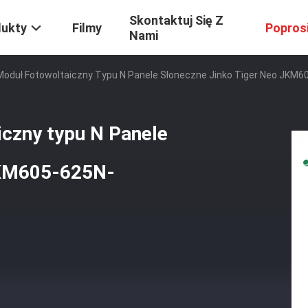
Skontaktuj Się Z
dukty
Filmy
Popros
Nami
oduł Fotowoltaiczny Typu N Panele Słoneczne Jinko Tiger Neo JKM
czny typu N Panele
JKM605-625N-