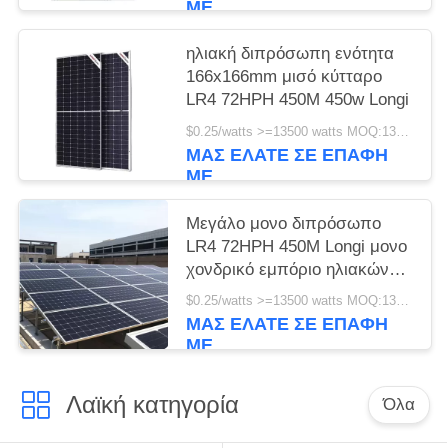
ΜΕ
ηλιακή διπρόσωπη ενότητα
166x166mm μισό κύτταρο
LR4 72HPH 450M 450w Longi
$0.25/watts >=13500 watts MOQ:13500 watts
ΜΑΣ ΕΛΆΤΕ ΣΕ ΕΠΑΦΉ
ΜΕ
Μεγάλο μονο διπρόσωπο
LR4 72HPH 450M Longi μονο
χονδρικό εμπόριο ηλιακών
πλαισίων 450w
$0.25/watts >=13500 watts MOQ:13500 Watt
ΜΑΣ ΕΛΆΤΕ ΣΕ ΕΠΑΦΉ
ΜΕ
Λαϊκή κατηγορία
Όλα