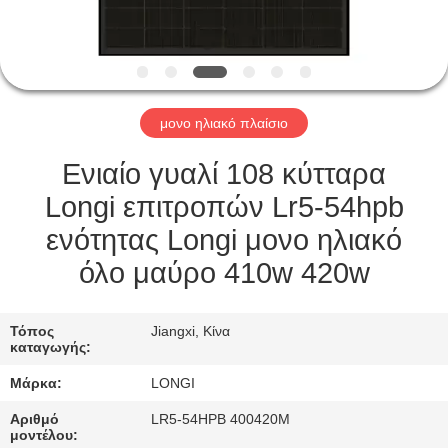
ΓΎΡΟΣ
ΕΡΓΟΣΤΑΣΊΩΝ
ΠΟΙΟΤΙΚΌΣ
μονο ηλιακό πλαίσιο
ΈΛΕΓΧΟΣ
Ενιαίο γυαλί 108 κύτταρα
ΖΗΤΉΣΤΕ
Longi επιτροπών Lr5-54hpb
ΈΝΑ
ενότητας Longi μονο ηλιακό
ΑΠΌΣΠΑΣΜΑ
όλο μαύρο 410w 420w
SITEMAP
Τόπος
Jiangxi, Κίνα
καταγωγής:
Μάρκα:
LONGI
PRIVACY
POLICY
Αριθμό
LR5-54HPB 400420M
μοντέλου: