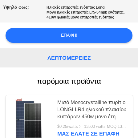
Υψηλό φως:
,
Ηλιακές επιτροπές ενότητας Longi
,
Μονο ηλιακές επιτροπές Lr5-54hpb ενότητας
410w ηλιακές μονο επιτροπές ενότητας
ΕΠΑΦΉ!
ΛΕΠΤΟΜΈΡΕΙΕΣ
παρόμοια προϊόντα
Μισό Monocrystalline πυρίτιο
LONGI LR4 ηλιακού πλαισίου
κυττάρων 450w μονο έτη
εξουσιοδότησης 72HPH 450M
$0.25/watts >=13500 watts MOQ:13500 Watt
25
ΜΑΣ ΕΛΆΤΕ ΣΕ ΕΠΑΦΉ