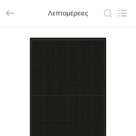
FUZHOU
THINMAX
SOLAR
CO.,
Λεπτομέρειες
LTD.
All
Rights
Reserved.
ΑΡΧΙΚΉ
ΣΕΛΊΔΑ
ΠΡΟΪΌΝΤΑ
ΒΊΝΤΕΟ
ΣΧΕΤΙΚΆ
ΜΕ
ΕΜΆΣ