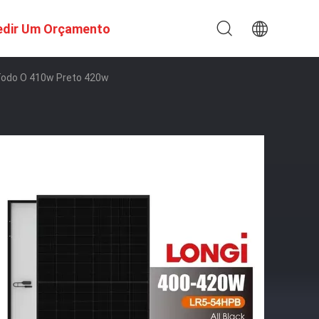
edir Um Orçamento
 Todo O 410w Preto 420w