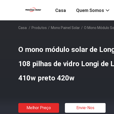
Casa
Quem Somos
Casa
/
Produtos
/
Mono Painel Solar
/
O Mono Módulo Sol
O mono módulo solar de Long
108 pilhas de vidro Longi de
410w preto 420w
Melhor Preço
Envie-Nos