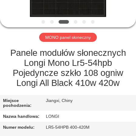
FABRYCE
KONTROLA
JAKOŚCI
MONO panel słoneczny
POPROSIĆ
Panele modułów słonecznych
O
Longi Mono Lr5-54hpb
WYCENĘ
Pojedyncze szkło 108 ogniw
Longi All Black 410w 420w
SITEMAP
Miejsce
Jiangxi, Chiny
pochodzenia:
PRIVACY
Nazwa handlowa:
LONGI
POLICY
Numer modelu:
LR5-54HPB 400-420M