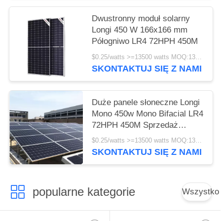
Dwustronny moduł solarny
Longi 450 W 166x166 mm
Półogniwo LR4 72HPH 450M
$0.25/watts >=13500 watts MOQ:13500 watts
SKONTAKTUJ SIĘ Z NAMI
Duże panele słoneczne Longi
Mono 450w Mono Bifacial LR4
72HPH 450M Sprzedaż
hurtowa
$0.25/watts >=13500 watts MOQ:13500 watów
SKONTAKTUJ SIĘ Z NAMI
popularne kategorie
Wszystko