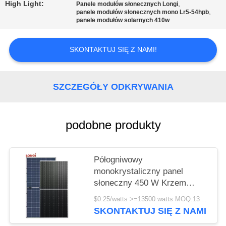
High Light:
,
Panele modułów słonecznych Longi
,
panele modułów słonecznych mono Lr5-54hpb
panele modułów solarnych 410w
SKONTAKTUJ SIĘ Z NAMI!
SZCZEGÓŁY ODKRYWANIA
podobne produkty
Półogniwowy
monokrystaliczny panel
słoneczny 450 W Krzem
monokrystaliczny LONGI LR4
$0.25/watts >=13500 watts MOQ:13500 watów
72HPH 450M 25 lat gwarancji
SKONTAKTUJ SIĘ Z NAMI