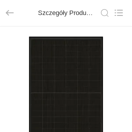
FUZHOU
THINMAX
SOLAR
CO.,
Szczegóły Produktu
LTD.
All
Rights
Reserved.
DOM
PRODUKTY
FILMY
O
NAS
WYCIECZKA
PO