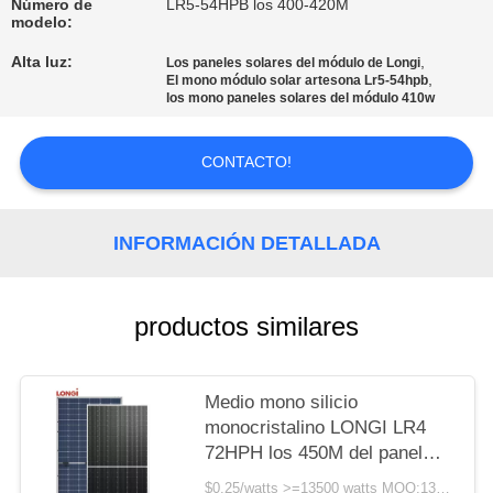
Número de
LR5-54HPB los 400-420M
modelo:
PRIVACY
Alta luz:
,
Los paneles solares del módulo de Longi
POLICY
,
El mono módulo solar artesona Lr5-54hpb
los mono paneles solares del módulo 410w
CONTACTO!
INFORMACIÓN DETALLADA
productos similares
Medio mono silicio
monocristalino LONGI LR4
72HPH los 450M del panel
solar de la célula 450w 25
$0.25/watts >=13500 watts MOQ:13500 vatios