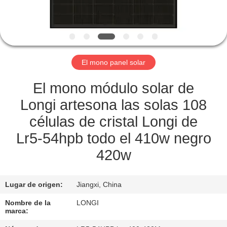
LA
FÁBRICA
CONTROL
El mono panel solar
DE
CALIDAD
El mono módulo solar de
Longi artesona las solas 108
SOLICITAR
células de cristal Longi de
UNA
Lr5-54hpb todo el 410w negro
COTIZACIÓN
420w
MAPA
Lugar de origen:
Jiangxi, China
DEL
Nombre de la
LONGI
marca:
SITIO