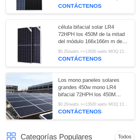
años de garantía
CONTÁCTENOS
célula bifacial solar LR4
72HPH los 450M de la mitad
del módulo 166x166m m de
450w Longi
$0.25/watts >=13500 watts MOQ:13500 watts
CONTÁCTENOS
Los mono paneles solares
grandes 450w mono LR4
bifacial 72HPH los 450M
Wholesale de Longi
$0.25/watts >=13500 watts MOQ:13500 vatios
CONTÁCTENOS
Categorías Populares
Todos