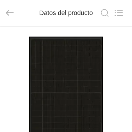
FUZHOU
THINMAX
SOLAR
Datos del producto
CO.,
LTD.
All
Rights
Reserved.
INICIO
PRODUCTOS
VIDEOS
SOBRE
NOSOTROS
VISITA
A