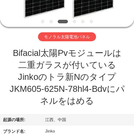
オ
企
業
モノラル太陽電池パネル
情
Bifacial太陽Pvモジュールは
報
二重ガラスが付いている
Jinkoのトラ新Nのタイプ
会
JKM605-625N-78hl4-Bdvにパ
社
ネルをはめる
案
内
起源の場所:
江西、中国
Jinko
ブランド名: