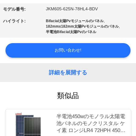
品
JKM605-625N-78HL4-BDV
モデル番号:
質
,
ハイライト:
Bifacial太陽Pvモジュールのパネル
管
,
182mmx182mm太陽Pvモジュールのパネル
半電池Bifacial太陽Pvのパネル
理
お問い合わせ!
見
積
詳細を展開する
依
頼
類似品
地
半電池450wのモノラル太陽電
池パネルのモノクリスタル ケ
図
イ素 ロンジLR4 72HPH 450M