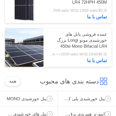
LR4 72HPH 450M
$0.25/watts >=13500 watts MOQ:13500 watts
تماس با ما
عمده فروشی پانل های
خورشیدی مونو Longi بزرگ
450w Mono Bifacial LR4
72HPH 450M
$0.25/watts >=13500 watts MOQ:13500 وات
تماس با ما
دسته بندی های محبوب
همه
پنل خورشیدی پلی کریستالی
پنل خورشیدی MONO
اینورتر هیبریدی برق خورشیدی
پنل های خورشیدی مینیاتوری