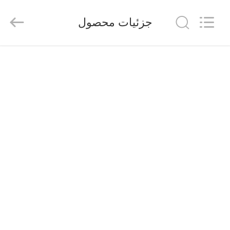
FUZHOU
THINMAX
SOLAR
جزئیات محصول
CO.,
LTD.
All
Rights
Reserved.
خانه
محصولات
فیلم
های
دربارهی
ما
کارخانه