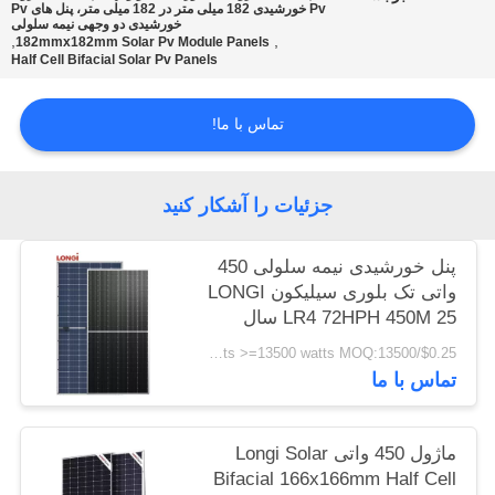
Pv خورشیدی 182 میلی متر در 182 میلی متر، پنل های Pv
خورشیدی دو وجهی نیمه سلولی
,
,
182mmx182mm Solar Pv Module Panels
Half Cell Bifacial Solar Pv Panels
تماس با ما!
جزئیات را آشکار کنید
پنل خورشیدی نیمه سلولی 450
واتی تک بلوری سیلیکون LONGI
LR4 72HPH 450M 25 سال
گارانتی
$0.25/watts >=13500 watts MOQ:13500 وات
تماس با ما
ماژول 450 واتی Longi Solar
Bifacial 166x166mm Half Cell