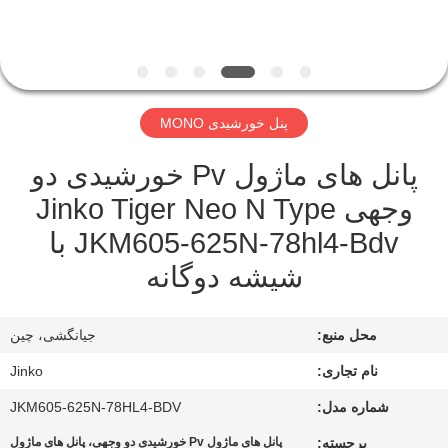
تور
کنترل
کیفیت
پنل خورشیدی MONO
پانل های ماژول Pv خورشیدی دو
درخواست
وجهی Jinko Tiger Neo N Type
نقل
JKM605-625N-78hl4-Bdv با
قول
شیشه دوگانه
نقشه
محل منبع:
جیانگشی، چین
سایت
نام تجاری:
Jinko
PRIVACY
شماره مدل:
JKM605-625N-78HL4-BDV
POLICY
برجسته:
پانل های ماژول Pv خورشیدی دو وجهی، پانل های ماژول