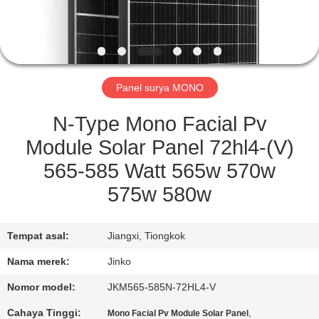
KONTROL
KUALITAS
Panel surya MONO
QUOTE
REQUEST
N-Type Mono Facial Pv
SUATU
Module Solar Panel 72hl4-(V)
565-585 Watt 565w 570w
SITEMAP
575w 580w
PRIVACY
Tempat asal:
Jiangxi, Tiongkok
POLICY
Nama merek:
Jinko
Nomor model:
JKM565-585N-72HL4-V
Cahaya Tinggi:
,
Mono Facial Pv Module Solar Panel