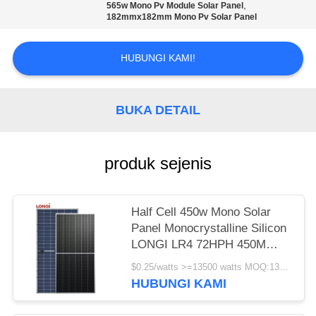
,
565w Mono Pv Module Solar Panel
182mmx182mm Mono Pv Solar Panel
HUBUNGI KAMI!
BUKA DETAIL
produk sejenis
Half Cell 450w Mono Solar
Panel Monocrystalline Silicon
LONGI LR4 72HPH 450M
Garansi 25 Tahun
$0.25/watts >=13500 watts MOQ:13500 watt
HUBUNGI KAMI