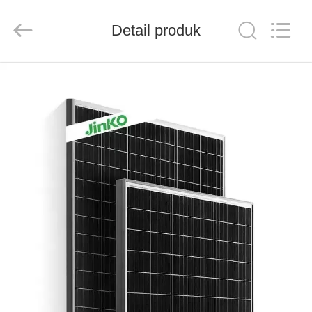
FUZHOU
THINMAX
SOLAR
CO.,
Detail produk
LTD.
All
Rights
Reserved.
RUMAH
PRODUK
VIDEO
TENTANG
KITA
WISATA
PABRIK