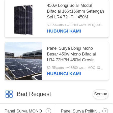
450w Longi Solar Modul
Bifacial 166x166mm Setengah
Sel LR4 72HPH 450M
$0.25/watts >=13500 watts MOQ:13500 watts
HUBUNGI KAMI
Panel Surya Longi Mono
Besar 450w Mono Bifacial
LR4 72HPH 450M Grosir
$0.25/watts >=13500 watts MOQ:13500 watt
HUBUNGI KAMI
Bad Request
Semua
Panel Surya MONO
Panel Surya Polikristalin