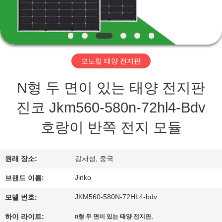
상
회
사
모노럴 태양 전지판
소
N형 두 면이 있는 태양 전지판
개
진코 Jkm560-580n-72hl4-Bdv
호랑이 반쪽 전지 모듈
공
장
원래 장소:
강서성, 중국
투
Jinko
브랜드 이름:
어
JKM560-580N-72HL4-bdv
모델 번호:
,
하이 라이트:
n형 두 면이 있는 태양 전지판