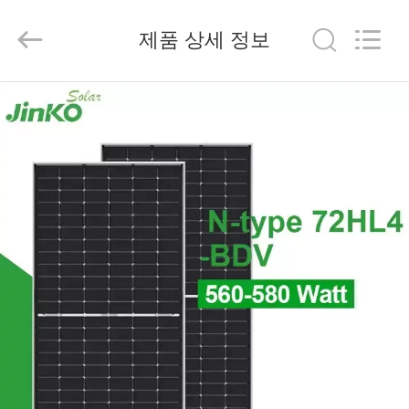
Copyright
©
2023
제품 상세 정보
-
2026
FUZHOU
THINMAX
SOLAR
홈
CO.,
LTD.
All
Rights
Reserved.
제
품
소
개
동
영