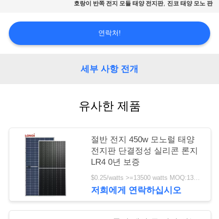
품
,
호랑이 반쪽 전지 모듈 태양 전지판
진코 태양 모노 판
질
연락처!
관
리
세부 사항 전개
견
유사한 제품
적
요
절반 전지 450w 모노럴 태양
청
전지판 단결정성 실리콘 론지
LR4 0년 보증
$0.25/watts >=13500 watts MOQ:13500 와트
사
저희에게 연락하십시오
이