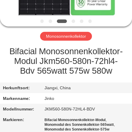
QUALITÄTSKONTROLLE
REFERENZEN
Monosonnenkollektor
SITEMAP
Bifacial Monosonnenkollektor-
Modul Jkm560-580n-72hl4-
PRIVACY
Bdv 565watt 575w 580w
POLICY
Herkunftsort:
Jiangxi, China
Markenname:
Jinko
Modellnummer:
JKM560-580N-72HL4-BDV
Markieren:
,
Bifacial Monosonnenkollektor-Modul
,
Monomodul des Sonnenkollektor-565watt
Monomodul des Sonnenkollektor-575w