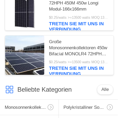
72HPH 450M 450w Longi
Modul-166x166mm
$0.25/watts >=13500 watts MOQ:13500 watts
TRETEN SIE MIT UNS IN
VERBINDUNG
Große
Monosonnenkollektoren 450w
Bifacial MONOLR4 72HPH
450M Wholesale Longi
$0.25/watts >=13500 watts MOQ:13500 Watt
TRETEN SIE MIT UNS IN
VERBINDUNG
Beliebte Kategorien
Alle
Monosonnenkollektor
Polykristalliner Sonnenkollektor