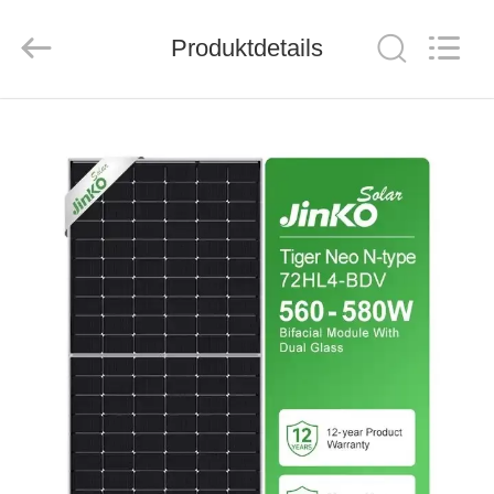
THINMAX
SOLAR
CO.,
LTD.
Produktdetails
All
Rights
Reserved.
STARTSEITE
PRODUKTE
VIDEOS
ÜBER
UNS
FABRIK
TOUR