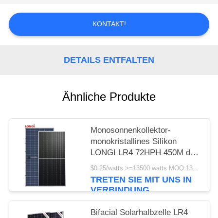
KONTAKT!
DETAILS ENTFALTEN
Ähnliche Produkte
Monosonnenkollektor-
monokristallines Silikon
LONGI LR4 72HPH 450M der
Halbzellen-450w 25 Jahre
$0.25/watts >=13500 watts MOQ:13500 Watt
Garantie-
TRETEN SIE MIT UNS IN
VERBINDUNG
Bifacial Solarhalbzelle LR4