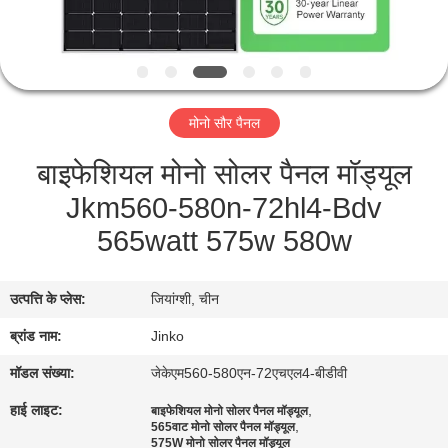
यात्रा
गुणवत्ता
नियंत्रण
मोनो सौर पैनल
बाइफेशियल मोनो सोलर पैनल मॉड्यूल
एक
Jkm560-580n-72hl4-Bdv
बोली
565watt 575w 580w
का
अनुरोध
उत्पत्ति के प्लेस:
जियांग्शी, चीन
साइटमैप
ब्रांड नाम:
Jinko
मॉडल संख्या:
जेकेएम560-580एन-72एचएल4-बीडीवी
PRIVACY
हाई लाइट:
,
बाइफेशियल मोनो सोलर पैनल मॉड्यूल
,
565वाट मोनो सोलर पैनल मॉड्यूल
POLICY
575W मोनो सोलर पैनल मॉड्यूल