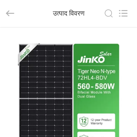
FUZHOU
THINMAX
SOLAR
उत्पाद विवरण
CO.,
LTD.
All
Rights
Reserved.
होम
उत्पाद
वीडियो
हमारे
बारे
में
फैक्टरी