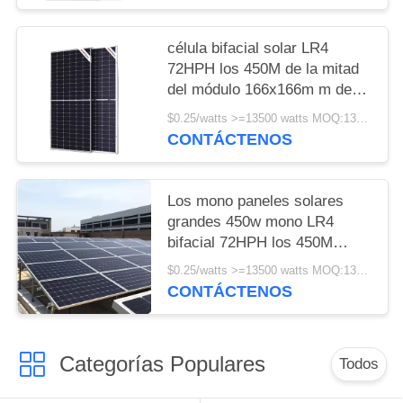
célula bifacial solar LR4
72HPH los 450M de la mitad
del módulo 166x166m m de
450w Longi
$0.25/watts >=13500 watts MOQ:13500 watts
CONTÁCTENOS
Los mono paneles solares
grandes 450w mono LR4
bifacial 72HPH los 450M
Wholesale de Longi
$0.25/watts >=13500 watts MOQ:13500 vatios
CONTÁCTENOS
Categorías Populares
Todos