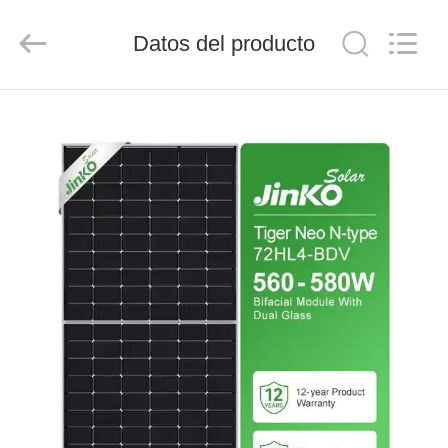
FUZHOU
THINMAX
SOLAR
Datos del producto
CO.,
LTD.
All
Rights
Reserved.
INICIO
PRODUCTOS
VIDEOS
SOBRE
NOSOTROS
VISITA
A