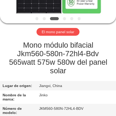
LA
FÁBRICA
CONTROL
El mono panel solar
DE
CALIDAD
Mono módulo bifacial
Jkm560-580n-72hl4-Bdv
SOLICITAR
565watt 575w 580w del panel
UNA
solar
COTIZACIÓN
Lugar de origen:
Jiangxi, China
MAPA
Nombre de la
Jinko
marca:
DEL
Número de
JKM560-580N-72HL4-BDV
SITIO
modelo: