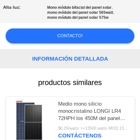
Alta luz:
,
Mono módulo bifacial del panel solar
PRIVACY
,
mono módulo del panel solar 565watt
mono módulo del panel solar 575w
POLICY
CONTACTO!
INFORMACIÓN DETALLADA
productos similares
Medio mono silicio
monocristalino LONGI LR4
72HPH los 450M del panel
solar de la célula 450w 25
$0.25/watts >=13500 watts MOQ:13500 vatios
años de garantía
CONTÁCTENOS