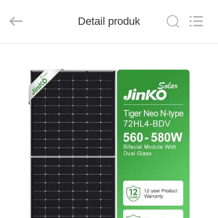
FUZHOU
THINMAX
SOLAR
CO.,
Detail produk
LTD.
All
Rights
Reserved.
RUMAH
PRODUK
VIDEO
TENTANG
KITA
WISATA
PABRIK