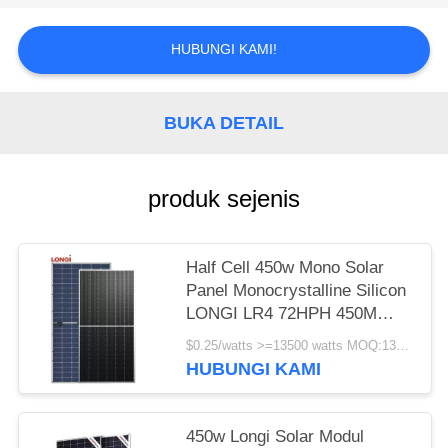
HUBUNGI KAMI!
BUKA DETAIL
produk sejenis
Half Cell 450w Mono Solar
Panel Monocrystalline Silicon
LONGI LR4 72HPH 450M
Garansi 25 Tahun
$0.25/watts >=13500 watts MOQ:13500 watt
HUBUNGI KAMI
450w Longi Solar Modul