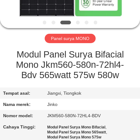
KONTROL
KUALITAS
Panel surya MONO
QUOTE
REQUEST
Modul Panel Surya Bifacial
SUATU
Mono Jkm560-580n-72hl4-
Bdv 565watt 575w 580w
SITEMAP
Tempat asal:
Jiangxi, Tiongkok
PRIVACY
Nama merek:
Jinko
POLICY
Nomor model:
JKM560-580N-72HL4-BDV
Cahaya Tinggi:
,
Modul Panel Surya Mono Bifacial
,
Modul Panel Surya Mono 565watt
Modul Panel Surya Mono 575w