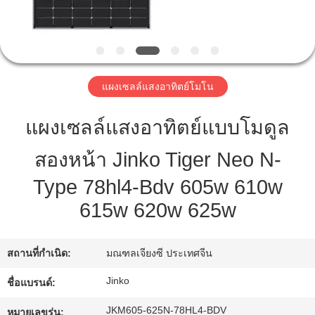
ทัวร์
โรงงาน
แผงเซลล์แสงอาทิตย์โมโน
แผงเซลล์แสงอาทิตย์แบบโมดูล
ควบคุม
สองหน้า Jinko Tiger Neo N-
คุณภาพ
Type 78hl4-Bdv 605w 610w
615w 620w 625w
ขอ
อ้าง
สถานที่กำเนิด:
มณฑลเจียงซี ประเทศจีน
Jinko
ชื่อแบรนด์:
แผนผัง
JKM605-625N-78HL4-BDV
หมายเลขรุ่น: