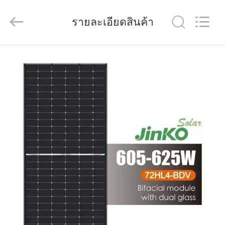
-
2026
FUZHOU
รายละเอียดสินค้า
THINMAX
SOLAR
CO.,
LTD.
All
บ้าน
Rights
Reserved.
ผลิตภัณฑ์
วิดีโอ
เกี่ยว
กับ
เรา